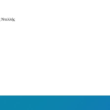
ς Ντελλής