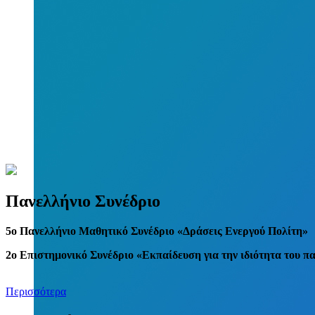
Πανελλήνιο Συνέδριο
5
o
Πανελλήνιο Μαθητικό Συνέδριο «Δράσεις Ενεργού Πολίτη»
2ο Επιστημονικό Συνέδριο «Εκπαίδευση για την ιδιότητα του π
Περισσότερα