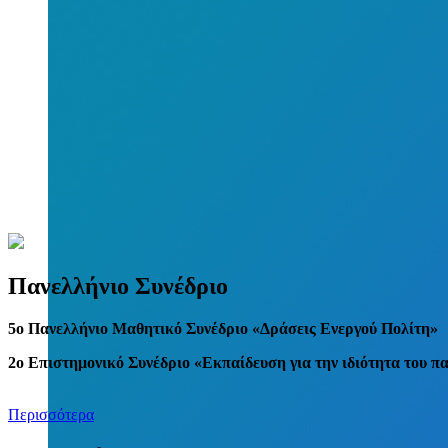
Πανελλήνιο Συνέδριο
5
o
Πανελλήνιο Μαθητικό Συνέδριο «Δράσεις Ενεργού Πολίτη»
2ο Επιστημονικό Συνέδριο «Εκπαίδευση για την ιδιότητα του π
Περισσότερα