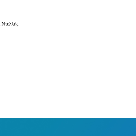
ς Ντελλής