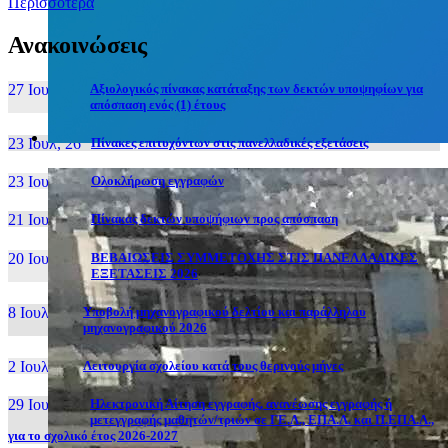
Περισσότερα
Ανακοινώσεις
27 Ιουν, 26
Αξιολογικός πίνακας κατάταξης των δεκτών υποψηφίων για
απόσπαση ενός (1) έτους
23 Ιουλ, 26
Πίνακες επιτυχόντων στις πανελλαδικές εξετάσεις
23 Ιουλ, 26
Ολοκλήρωση εγγραφών
21 Ιουλ, 26
Πίνακας δεκτών υποψήφιων προς απόσπαση
20 Ιουλ, 26
ΒΕΒΑΙΩΣΕΙΣ ΣΥΜΜΕΤΟΧΗΣ ΣΤΙΣ ΠΑΝΕΛΛΑΔΙΚΕΣ
ΕΞΕΤΑΣΕΙΣ 2026
8 Ιουλ, 26
Υποβολή μηχανογραφικού δελτίου και παράλληλου
μηχανογραφικού 2026
2 Ιουλ, 26
Λειτουργία σχολείου κατά τους θερινούς μήνες
29 Ιουν, 26
Ηλεκτρονική Αίτηση εγγραφής, ανανέωσης εγγραφής ή
μετεγγραφής μαθητών/τριών σε ΓΕ.Λ., ΕΠΑ.Λ. και Π.ΕΠΑ.Λ.,
για το σχολικό έτος 2026-2027