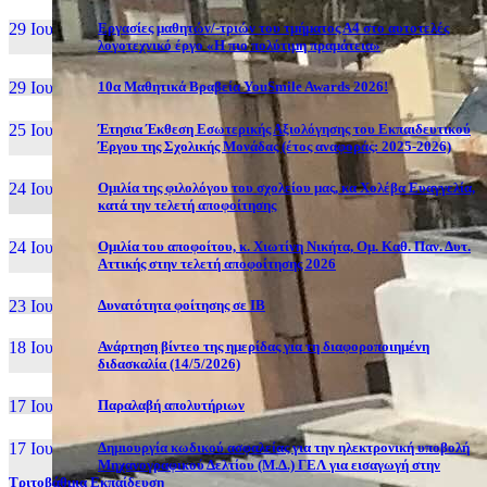
29 Ιουν, 26
Εργασίες μαθητών/-τριών του τμήματος Α4 στο αυτοτελές
λογοτεχνικό έργο «Η πιο πολύτιμη πραμάτεια»
29 Ιουν, 26
10α Μαθητικά Βραβεία YouSmile Awards 2026!
25 Ιουν, 26
Έτησια Έκθεση Εσωτερικής Αξιολόγησης του Εκπαιδευτικού
Έργου της Σχολικής Μονάδας (έτος αναφοράς: 2025-2026)
24 Ιουν, 26
Ομιλία της φιλολόγου του σχολείου μας, κα Χολέβα Ευαγγελία,
κατά την τελετή αποφοίτησης
24 Ιουν, 26
Ομιλία του αποφοίτου, κ. Χιωτίνη Νικήτα, Ομ. Καθ. Παν. Δυτ.
Αττικής στην τελετή αποφοίτησης 2026
23 Ιουν, 26
Δυνατότητα φοίτησης σε ΙΒ
18 Ιουν, 26
Ανάρτηση βίντεο της ημερίδας για τη διαφοροποιημένη
διδασκαλία (14/5/2026)
17 Ιουν, 26
Παραλαβή απολυτήριων
17 Ιουν, 26
Δημιουργία κωδικού ασφαλείας για την ηλεκτρονική υποβολή
Μηχανογραφικού Δελτίου (Μ.Δ.) ΓΕΛ για εισαγωγή στην
Τριτοβάθμια Εκπαίδευση