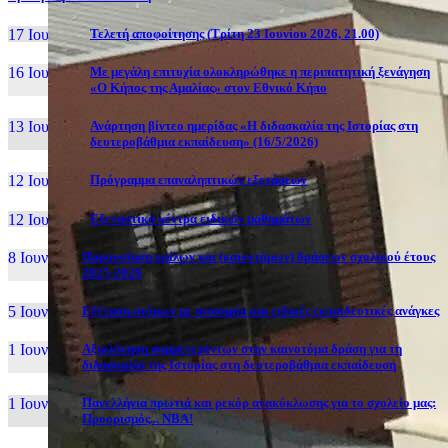
17 Ιουν, 26
Τελετή αποφοίτησης (Τρίτη 23 Ιουνίου 2026, 21.00)
16 Ιουν, 26
Με μεγάλη επιτυχία ολοκληρώθηκε η περιπατητική ξενάγηση
«Ο Κήπος της Αμαλίας» στον Εθνικό Κήπο
13 Ιουν, 26
Ανάρτηση βίντεο ημερίδας «Η διδασκαλία της Ιστορίας στη
δευτεροβάθμια εκπαίδευση» (16/5/2026)
12 Ιουν, 26
Πρόγραμμα επαναληπτικών εξετάσεων
12 Ιουν, 26
Εξεταστικά κέντρα ειδικών μαθημάτων
8 Ιουν, 26
Παρουσίαση ομίλων και (καινοτόμων) δράσεων σχολικού έτους
2025-2026
5 Ιουν, 26
Εξέταση ατόμων με αναπηρία και ειδικές εκπαιδευτικές ανάγκες
1 Ιουν, 26
Αξιολόγηση συμμετεχόντων στην καινοτόμα δράση για τη
διδασκαλία της Ιστορίας στη δευτεροβάθμια εκπαίδευση
1 Ιουν, 26
Πανελλήνια πρωτιά και ρεκόρ ανακύκλωσης για το σχολείο μας:
Προορισμός... NBA!