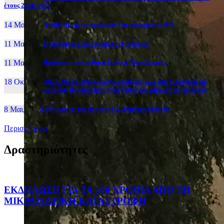
έτους 2026-2027
14 Μαι, 26
Yποβολή μηχανογραφικού για υποψηφίους 5%
11 Μαι, 26
Πρόγραμμα ενδοσχολικών εξετάσεων
11 Μαι, 26
Βράβευση του μαθητή Ιωάννη Χαραλάμπους
18 Οκτ, 25
2025-2026:Επιμόρφωση εκπαιδευτικών στη διδακτική της
Ιστορίας (Πρόσκληση, πρόγραμμα και δήλωση συμμετοχής)
8 Μαι, 26
Συζήτηση με τον βουλευτή κ. Δημήτρη Μάντζο
Περισσότερα
Δραστηριότητες
ΕΚΔΗΛΩΣΗ ΓΙΑ ΤΑ 100 ΧΡΟΝΙΑ ΑΠΟ ΤΗ
ΜΙΚΡΑΣΙΑΤΙΚΗ ΚΑΤΑΣΤΡΟΦΗ