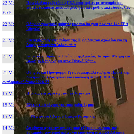
22 Μαι, 26
Πανελλαδικές εξετάσεις ΓΕΛ υποψηφίων με αναπηρία και
ειδικές εκπαιδευτικές ανάγκες ή ειδικές μαθησιακές δυσκολίες
2026
22 Μαι, 26
Οδηγίες προς τους μαθητές μας που θα γράψουν στο 14ο ΓΕΛ
Αθηνών
21 Μαι, 26
Επιτυχής πραγματοποίηση της Ημερίδας του σχολείου για τη
Διαφοροποιημένη Διδασκαλία
21 Μαι, 26
Καινοτόμος δράση «Ο Κήπος της Αμαλίας: Ιστορία, Μνήμη και
Βιώσιμη Κληρονομιά στον Εθνικό Κήπο»
21 Μαι, 26
Οδηγίες και Πρόγραμμα Υγειονομικής Εξέτασης & Πρακτικής
Δοκιμασίας Υποψηφίων για εισαγωγή στα Τ.Ε.Φ.Α.Α.,
ακαδημαϊκού έτους 2026-27
15 Μαι, 26
Πίνακας επιτυχόντων και επιλαχόντων
15 Μαι, 26
Εξεταστικά κέντρα για τους μαθητές μας
15 Μαι, 2026
Νέα ιστοσελίδα του Ομίλου Ρητορικής
14 Μαι, 26
Διευθύνσεις για την υγειονομική εξέταση και πρακτική
δοκιμασία των υποψηφίων για εισαγωγή στα ΤΕΦΑΑ ακαδ.