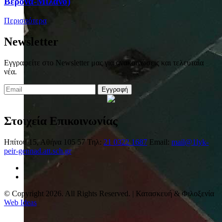
Βερόνα-Μιλάνο)
Περισσότερα
Newsletter
Εγγραφείτε στο Newsletter μας για ανακοινώσεις και τελευταία
νέα.
Εγγραφή
Στοιχεία Επικοινωνίας
Ηπίτου 15, Αθήνα 105 57
Τηλ:
21 0322 1687
Email:
mail@1lyk-
peir-gennad.att.sch.gr
© Copyright 2026. All Rights Reserved. | Κατασκευή & Φιλοξενία
Web Ideas