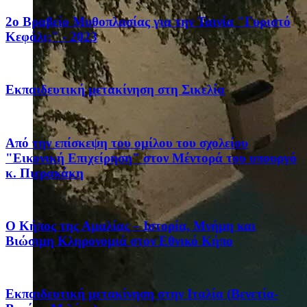
2ο Βραβείο Μυθοπλασίας για την Ταινία "Γυριστό
Κεφάλι;" - 2023
Eκπαιδευτική μετακίνηση στη Σικελία
Από την επίσκεψη του ομίλου του σχολείου
"Εικονική Επιχείρηση" στον Μέντορά του υπουργό
κ. Πιερακάκη
Ο Κήπος της Αμαλίας – Ιστορία, Μνήμη και
Βιώσιμη Κληρονομιά στον Εθνικό Κήπο
Eκπαιδευτική μετακίνηση στην Ιταλία (Βενετία-