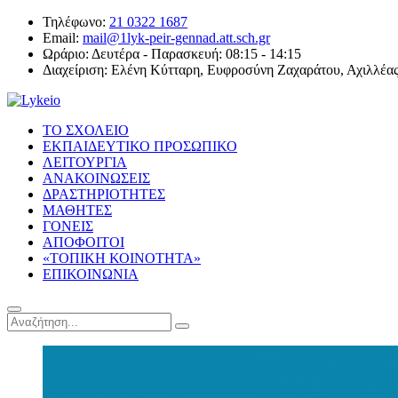
Τηλέφωνο:
21 0322 1687
Email:
mail@1lyk-peir-gennad.att.sch.gr
Ωράριο:
Δευτέρα - Παρασκευή: 08:15 - 14:15
Διαχείριση:
Ελένη Κύτταρη, Ευφροσύνη Ζαχαράτου, Αχιλλέα
ΤΟ ΣΧΟΛΕΙΟ
ΕΚΠΑΙΔΕΥΤΙΚΟ ΠΡΟΣΩΠΙΚΟ
ΛΕΙΤΟΥΡΓΙΑ
ΑΝΑΚΟΙΝΩΣΕΙΣ
ΔΡΑΣΤΗΡΙΟΤΗΤΕΣ
ΜΑΘΗΤΕΣ
ΓΟΝΕΙΣ
ΑΠΟΦΟΙΤΟΙ
«ΤΟΠΙΚΗ ΚΟΙΝΟΤΗΤΑ»
ΕΠΙΚΟΙΝΩΝΙΑ