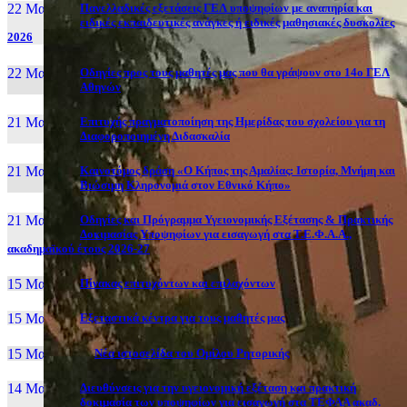
22 Μαι, 26
Πανελλαδικές εξετάσεις ΓΕΛ υποψηφίων με αναπηρία και
ειδικές εκπαιδευτικές ανάγκες ή ειδικές μαθησιακές δυσκολίες
2026
22 Μαι, 26
Οδηγίες προς τους μαθητές μας που θα γράψουν στο 14ο ΓΕΛ
Αθηνών
21 Μαι, 26
Επιτυχής πραγματοποίηση της Ημερίδας του σχολείου για τη
Διαφοροποιημένη Διδασκαλία
21 Μαι, 26
Καινοτόμος δράση «Ο Κήπος της Αμαλίας: Ιστορία, Μνήμη και
Βιώσιμη Κληρονομιά στον Εθνικό Κήπο»
21 Μαι, 26
Οδηγίες και Πρόγραμμα Υγειονομικής Εξέτασης & Πρακτικής
Δοκιμασίας Υποψηφίων για εισαγωγή στα Τ.Ε.Φ.Α.Α.,
ακαδημαϊκού έτους 2026-27
15 Μαι, 26
Πίνακας επιτυχόντων και επιλαχόντων
15 Μαι, 26
Εξεταστικά κέντρα για τους μαθητές μας
15 Μαι, 2026
Νέα ιστοσελίδα του Ομίλου Ρητορικής
14 Μαι, 26
Διευθύνσεις για την υγειονομική εξέταση και πρακτική
δοκιμασία των υποψηφίων για εισαγωγή στα ΤΕΦΑΑ ακαδ.