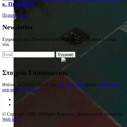
κ. Πιερακάκη
Περισσότερα
Newsletter
Εγγραφείτε στο Newsletter μας για ανακοινώσεις και τελευταία
νέα.
Εγγραφή
Στοιχεία Επικοινωνίας
Ηπίτου 15, Αθήνα 105 57
Τηλ:
21 0322 1687
Email:
mail@1lyk-
peir-gennad.att.sch.gr
© Copyright 2026. All Rights Reserved. | Κατασκευή & Φιλοξενία
Web Ideas