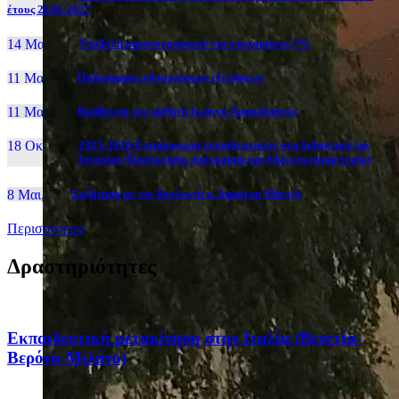
έτους 2026-2027
14 Μαι, 26
Yποβολή μηχανογραφικού για υποψηφίους 5%
11 Μαι, 26
Πρόγραμμα ενδοσχολικών εξετάσεων
11 Μαι, 26
Βράβευση του μαθητή Ιωάννη Χαραλάμπους
18 Οκτ, 25
2025-2026:Επιμόρφωση εκπαιδευτικών στη διδακτική της
Ιστορίας (Πρόσκληση, πρόγραμμα και δήλωση συμμετοχής)
8 Μαι, 26
Συζήτηση με τον βουλευτή κ. Δημήτρη Μάντζο
Περισσότερα
Δραστηριότητες
Eκπαιδευτική μετακίνηση στην Ιταλία (Βενετία-
Βερόνα-Μιλάνο)