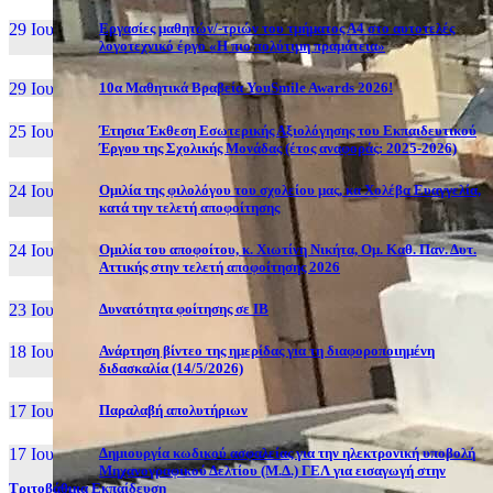
29 Ιουν, 26
Εργασίες μαθητών/-τριών του τμήματος Α4 στο αυτοτελές
λογοτεχνικό έργο «Η πιο πολύτιμη πραμάτεια»
29 Ιουν, 26
10α Μαθητικά Βραβεία YouSmile Awards 2026!
25 Ιουν, 26
Έτησια Έκθεση Εσωτερικής Αξιολόγησης του Εκπαιδευτικού
Έργου της Σχολικής Μονάδας (έτος αναφοράς: 2025-2026)
24 Ιουν, 26
Ομιλία της φιλολόγου του σχολείου μας, κα Χολέβα Ευαγγελία,
κατά την τελετή αποφοίτησης
24 Ιουν, 26
Ομιλία του αποφοίτου, κ. Χιωτίνη Νικήτα, Ομ. Καθ. Παν. Δυτ.
Αττικής στην τελετή αποφοίτησης 2026
23 Ιουν, 26
Δυνατότητα φοίτησης σε ΙΒ
18 Ιουν, 26
Ανάρτηση βίντεο της ημερίδας για τη διαφοροποιημένη
διδασκαλία (14/5/2026)
17 Ιουν, 26
Παραλαβή απολυτήριων
17 Ιουν, 26
Δημιουργία κωδικού ασφαλείας για την ηλεκτρονική υποβολή
Μηχανογραφικού Δελτίου (Μ.Δ.) ΓΕΛ για εισαγωγή στην
Τριτοβάθμια Εκπαίδευση