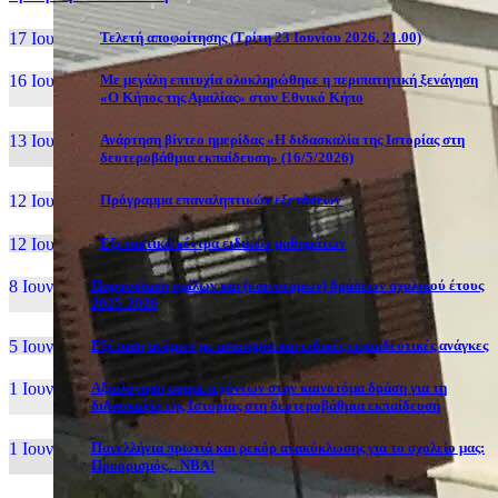
17 Ιουν, 26
Τελετή αποφοίτησης (Τρίτη 23 Ιουνίου 2026, 21.00)
16 Ιουν, 26
Με μεγάλη επιτυχία ολοκληρώθηκε η περιπατητική ξενάγηση
«Ο Κήπος της Αμαλίας» στον Εθνικό Κήπο
13 Ιουν, 26
Ανάρτηση βίντεο ημερίδας «Η διδασκαλία της Ιστορίας στη
δευτεροβάθμια εκπαίδευση» (16/5/2026)
12 Ιουν, 26
Πρόγραμμα επαναληπτικών εξετάσεων
12 Ιουν, 26
Εξεταστικά κέντρα ειδικών μαθημάτων
8 Ιουν, 26
Παρουσίαση ομίλων και (καινοτόμων) δράσεων σχολικού έτους
2025-2026
5 Ιουν, 26
Εξέταση ατόμων με αναπηρία και ειδικές εκπαιδευτικές ανάγκες
1 Ιουν, 26
Αξιολόγηση συμμετεχόντων στην καινοτόμα δράση για τη
διδασκαλία της Ιστορίας στη δευτεροβάθμια εκπαίδευση
1 Ιουν, 26
Πανελλήνια πρωτιά και ρεκόρ ανακύκλωσης για το σχολείο μας:
Προορισμός... NBA!