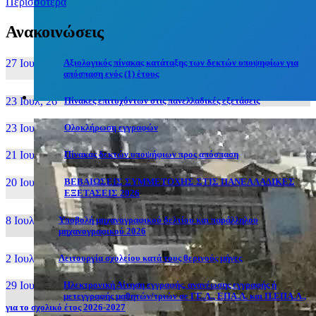
Περισσότερα
Ανακοινώσεις
27 Ιουν, 26
Αξιολογικός πίνακας κατάταξης των δεκτών υποψηφίων για
απόσπαση ενός (1) έτους
23 Ιουλ, 26
Πίνακες επιτυχόντων στις πανελλαδικές εξετάσεις
23 Ιουλ, 26
Ολοκλήρωση εγγραφών
21 Ιουλ, 26
Πίνακας δεκτών υποψήφιων προς απόσπαση
20 Ιουλ, 26
ΒΕΒΑΙΩΣΕΙΣ ΣΥΜΜΕΤΟΧΗΣ ΣΤΙΣ ΠΑΝΕΛΛΑΔΙΚΕΣ
ΕΞΕΤΑΣΕΙΣ 2026
8 Ιουλ, 26
Υποβολή μηχανογραφικού δελτίου και παράλληλου
μηχανογραφικού 2026
2 Ιουλ, 26
Λειτουργία σχολείου κατά τους θερινούς μήνες
29 Ιουν, 26
Ηλεκτρονική Αίτηση εγγραφής, ανανέωσης εγγραφής ή
μετεγγραφής μαθητών/τριών σε ΓΕ.Λ., ΕΠΑ.Λ. και Π.ΕΠΑ.Λ.,
για το σχολικό έτος 2026-2027