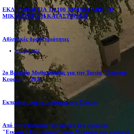
ΕΚΔΗΛΩΣΗ ΓΙΑ ΤΑ 100 ΧΡΟΝΙΑ ΑΠΟ ΤΗ
ΜΙΚΡΑΣΙΑΤΙΚΗ ΚΑΤΑΣΤΡΟΦΗ
Αθλητικές δραστηριότητες
27 Σεπ, 2024
2ο Βραβείο Μυθοπλασίας για την Ταινία "Γυριστό
Κεφάλι;" - 2023
Eκπαιδευτική μετακίνηση στη Σικελία
Από την επίσκεψη του ομίλου του σχολείου
"Εικονική Επιχείρηση" στον Μέντορά του υπουργό