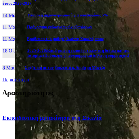
έτους 2026-2027
14 Μαι, 26
Yποβολή μηχανογραφικού για υποψηφίους 5%
11 Μαι, 26
Πρόγραμμα ενδοσχολικών εξετάσεων
11 Μαι, 26
Βράβευση του μαθητή Ιωάννη Χαραλάμπους
18 Οκτ, 25
2025-2026:Επιμόρφωση εκπαιδευτικών στη διδακτική της
Ιστορίας (Πρόσκληση, πρόγραμμα και δήλωση συμμετοχής)
8 Μαι, 26
Συζήτηση με τον βουλευτή κ. Δημήτρη Μάντζο
Περισσότερα
Δραστηριότητες
Eκπαιδευτική μετακίνηση στη Σικελία