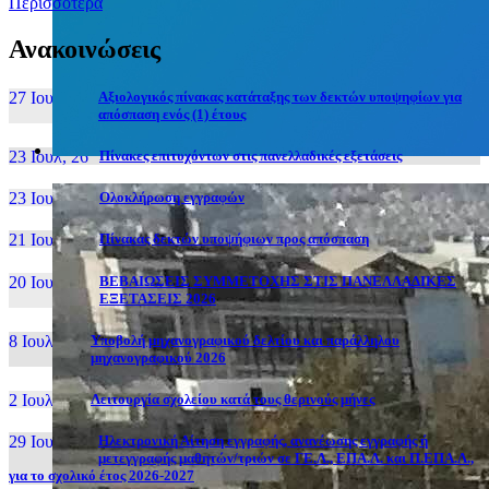
Περισσότερα
Ανακοινώσεις
27 Ιουν, 26
Αξιολογικός πίνακας κατάταξης των δεκτών υποψηφίων για
απόσπαση ενός (1) έτους
23 Ιουλ, 26
Πίνακες επιτυχόντων στις πανελλαδικές εξετάσεις
23 Ιουλ, 26
Ολοκλήρωση εγγραφών
21 Ιουλ, 26
Πίνακας δεκτών υποψήφιων προς απόσπαση
20 Ιουλ, 26
ΒΕΒΑΙΩΣΕΙΣ ΣΥΜΜΕΤΟΧΗΣ ΣΤΙΣ ΠΑΝΕΛΛΑΔΙΚΕΣ
ΕΞΕΤΑΣΕΙΣ 2026
8 Ιουλ, 26
Υποβολή μηχανογραφικού δελτίου και παράλληλου
μηχανογραφικού 2026
2 Ιουλ, 26
Λειτουργία σχολείου κατά τους θερινούς μήνες
29 Ιουν, 26
Ηλεκτρονική Αίτηση εγγραφής, ανανέωσης εγγραφής ή
μετεγγραφής μαθητών/τριών σε ΓΕ.Λ., ΕΠΑ.Λ. και Π.ΕΠΑ.Λ.,
για το σχολικό έτος 2026-2027