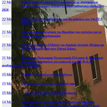
22 Μαι, 26
Πανελλαδικές εξετάσεις ΓΕΛ υποψηφίων με αναπηρία και
ειδικές εκπαιδευτικές ανάγκες ή ειδικές μαθησιακές δυσκολίες
2026
22 Μαι, 26
Οδηγίες προς τους μαθητές μας που θα γράψουν στο 14ο ΓΕΛ
Αθηνών
21 Μαι, 26
Επιτυχής πραγματοποίηση της Ημερίδας του σχολείου για τη
Διαφοροποιημένη Διδασκαλία
21 Μαι, 26
Καινοτόμος δράση «Ο Κήπος της Αμαλίας: Ιστορία, Μνήμη και
Βιώσιμη Κληρονομιά στον Εθνικό Κήπο»
21 Μαι, 26
Οδηγίες και Πρόγραμμα Υγειονομικής Εξέτασης & Πρακτικής
Δοκιμασίας Υποψηφίων για εισαγωγή στα Τ.Ε.Φ.Α.Α.,
ακαδημαϊκού έτους 2026-27
15 Μαι, 26
Πίνακας επιτυχόντων και επιλαχόντων
15 Μαι, 26
Εξεταστικά κέντρα για τους μαθητές μας
15 Μαι, 2026
Νέα ιστοσελίδα του Ομίλου Ρητορικής
14 Μαι, 26
Διευθύνσεις για την υγειονομική εξέταση και πρακτική
δοκιμασία των υποψηφίων για εισαγωγή στα ΤΕΦΑΑ ακαδ.