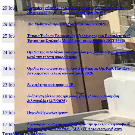
29 Ιουν, 26
Εργασίες μαθητών/-τριών του τμήματος Α4 στο αυτοτελές
λογοτεχνικό έργο «Η πιο πολύτιμη πραμάτεια»
29 Ιουν, 26
10α Μαθητικά Βραβεία YouSmile Awards 2026!
25 Ιουν, 26
Έτησια Έκθεση Εσωτερικής Αξιολόγησης του Εκπαιδευτικού
Έργου της Σχολικής Μονάδας (έτος αναφοράς: 2025-2026)
24 Ιουν, 26
Ομιλία της φιλολόγου του σχολείου μας, κα Χολέβα Ευαγγελία,
κατά την τελετή αποφοίτησης
24 Ιουν, 26
Ομιλία του αποφοίτου, κ. Χιωτίνη Νικήτα, Ομ. Καθ. Παν. Δυτ.
Αττικής στην τελετή αποφοίτησης 2026
23 Ιουν, 26
Δυνατότητα φοίτησης σε ΙΒ
18 Ιουν, 26
Ανάρτηση βίντεο της ημερίδας για τη διαφοροποιημένη
διδασκαλία (14/5/2026)
17 Ιουν, 26
Παραλαβή απολυτήριων
17 Ιουν, 26
Δημιουργία κωδικού ασφαλείας για την ηλεκτρονική υποβολή
Μηχανογραφικού Δελτίου (Μ.Δ.) ΓΕΛ για εισαγωγή στην
Τριτοβάθμια Εκπαίδευση