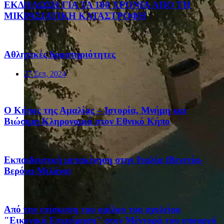
ΕΚΔΗΛΩΣΗ ΓΙΑ ΤΑ 100 ΧΡΟΝΙΑ ΑΠΟ ΤΗ
ΜΙΚΡΑΣΙΑΤΙΚΗ ΚΑΤΑΣΤΡΟΦΗ
Αθλητικές δραστηριότητες
27 Σεπ, 2024
Ο Κήπος της Αμαλίας – Ιστορία, Μνήμη και
Βιώσιμη Κληρονομιά στον Εθνικό Κήπο
Eκπαιδευτική μετακίνηση στην Ιταλία (Βενετία-
Βερόνα-Μιλάνο)
Από την επίσκεψη του ομίλου του σχολείου
"Εικονική Επιχείρηση" στον Μέντορά του υπουργό