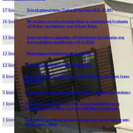
17 Ιουν, 26
Τελετή αποφοίτησης (Τρίτη 23 Ιουνίου 2026, 21.00)
16 Ιουν, 26
Με μεγάλη επιτυχία ολοκληρώθηκε η περιπατητική ξενάγηση
«Ο Κήπος της Αμαλίας» στον Εθνικό Κήπο
13 Ιουν, 26
Ανάρτηση βίντεο ημερίδας «Η διδασκαλία της Ιστορίας στη
δευτεροβάθμια εκπαίδευση» (16/5/2026)
12 Ιουν, 26
Πρόγραμμα επαναληπτικών εξετάσεων
12 Ιουν, 26
Εξεταστικά κέντρα ειδικών μαθημάτων
8 Ιουν, 26
Παρουσίαση ομίλων και (καινοτόμων) δράσεων σχολικού έτους
2025-2026
5 Ιουν, 26
Εξέταση ατόμων με αναπηρία και ειδικές εκπαιδευτικές ανάγκες
1 Ιουν, 26
Αξιολόγηση συμμετεχόντων στην καινοτόμα δράση για τη
διδασκαλία της Ιστορίας στη δευτεροβάθμια εκπαίδευση
1 Ιουν, 26
Πανελλήνια πρωτιά και ρεκόρ ανακύκλωσης για το σχολείο μας:
Προορισμός... NBA!