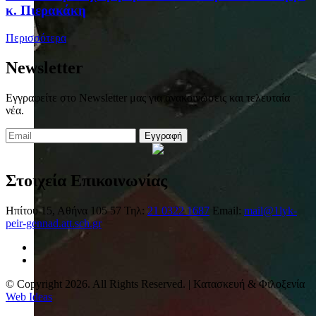
κ. Πιερακάκη
Περισσότερα
Newsletter
Εγγραφείτε στο Newsletter μας για ανακοινώσεις και τελευταία
νέα.
Εγγραφή
Στοιχεία Επικοινωνίας
Ηπίτου 15, Αθήνα 105 57
Τηλ:
21 0322 1687
Email:
mail@1lyk-
peir-gennad.att.sch.gr
© Copyright 2026. All Rights Reserved. | Κατασκευή & Φιλοξενία
Web Ideas