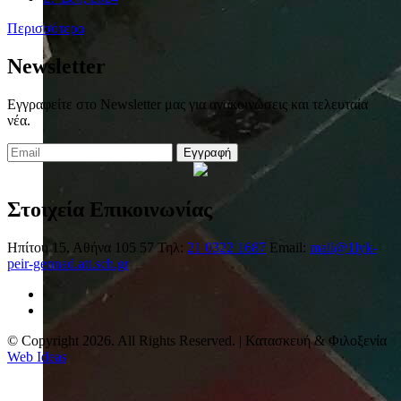
Περισσότερα
Newsletter
Εγγραφείτε στο Newsletter μας για ανακοινώσεις και τελευταία
νέα.
Εγγραφή
Στοιχεία Επικοινωνίας
Ηπίτου 15, Αθήνα 105 57
Τηλ:
21 0322 1687
Email:
mail@1lyk-
peir-gennad.att.sch.gr
© Copyright 2026. All Rights Reserved. | Κατασκευή & Φιλοξενία
Web Ideas