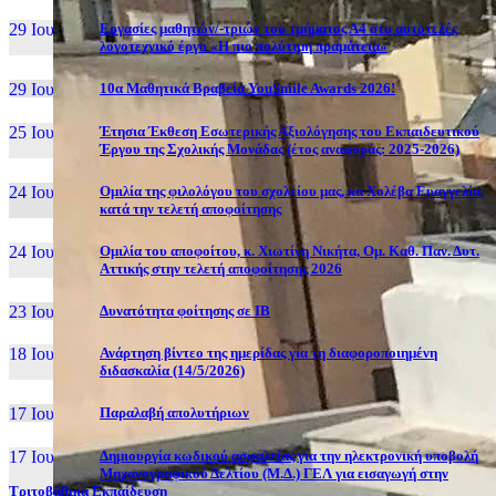
29 Ιουν, 26
Εργασίες μαθητών/-τριών του τμήματος Α4 στο αυτοτελές
λογοτεχνικό έργο «Η πιο πολύτιμη πραμάτεια»
29 Ιουν, 26
10α Μαθητικά Βραβεία YouSmile Awards 2026!
25 Ιουν, 26
Έτησια Έκθεση Εσωτερικής Αξιολόγησης του Εκπαιδευτικού
Έργου της Σχολικής Μονάδας (έτος αναφοράς: 2025-2026)
24 Ιουν, 26
Ομιλία της φιλολόγου του σχολείου μας, κα Χολέβα Ευαγγελία,
κατά την τελετή αποφοίτησης
24 Ιουν, 26
Ομιλία του αποφοίτου, κ. Χιωτίνη Νικήτα, Ομ. Καθ. Παν. Δυτ.
Αττικής στην τελετή αποφοίτησης 2026
23 Ιουν, 26
Δυνατότητα φοίτησης σε ΙΒ
18 Ιουν, 26
Ανάρτηση βίντεο της ημερίδας για τη διαφοροποιημένη
διδασκαλία (14/5/2026)
17 Ιουν, 26
Παραλαβή απολυτήριων
17 Ιουν, 26
Δημιουργία κωδικού ασφαλείας για την ηλεκτρονική υποβολή
Μηχανογραφικού Δελτίου (Μ.Δ.) ΓΕΛ για εισαγωγή στην
Τριτοβάθμια Εκπαίδευση