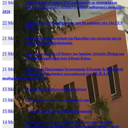
22 Μαι, 26
Πανελλαδικές εξετάσεις ΓΕΛ υποψηφίων με αναπηρία και
ειδικές εκπαιδευτικές ανάγκες ή ειδικές μαθησιακές δυσκολίες
2026
22 Μαι, 26
Οδηγίες προς τους μαθητές μας που θα γράψουν στο 14ο ΓΕΛ
Αθηνών
21 Μαι, 26
Επιτυχής πραγματοποίηση της Ημερίδας του σχολείου για τη
Διαφοροποιημένη Διδασκαλία
21 Μαι, 26
Καινοτόμος δράση «Ο Κήπος της Αμαλίας: Ιστορία, Μνήμη και
Βιώσιμη Κληρονομιά στον Εθνικό Κήπο»
21 Μαι, 26
Οδηγίες και Πρόγραμμα Υγειονομικής Εξέτασης & Πρακτικής
Δοκιμασίας Υποψηφίων για εισαγωγή στα Τ.Ε.Φ.Α.Α.,
ακαδημαϊκού έτους 2026-27
15 Μαι, 26
Πίνακας επιτυχόντων και επιλαχόντων
15 Μαι, 26
Εξεταστικά κέντρα για τους μαθητές μας
15 Μαι, 2026
Νέα ιστοσελίδα του Ομίλου Ρητορικής
14 Μαι, 26
Διευθύνσεις για την υγειονομική εξέταση και πρακτική
δοκιμασία των υποψηφίων για εισαγωγή στα ΤΕΦΑΑ ακαδ.