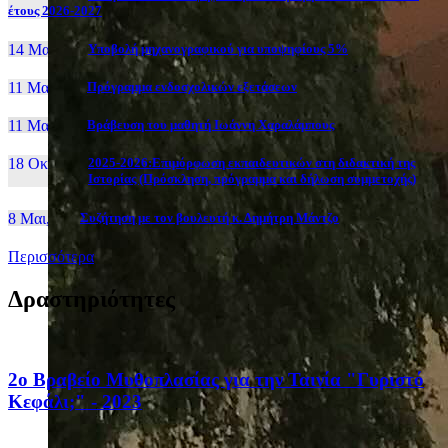
έτους 2026-2027
14 Μαι, 26
Yποβολή μηχανογραφικού για υποψηφίους 5%
11 Μαι, 26
Πρόγραμμα ενδοσχολικών εξετάσεων
11 Μαι, 26
Βράβευση του μαθητή Ιωάννη Χαραλάμπους
18 Οκτ, 25
2025-2026:Επιμόρφωση εκπαιδευτικών στη διδακτική της
Ιστορίας (Πρόσκληση, πρόγραμμα και δήλωση συμμετοχής)
8 Μαι, 26
Συζήτηση με τον βουλευτή κ. Δημήτρη Μάντζο
Περισσότερα
Δραστηριότητες
2ο Βραβείο Μυθοπλασίας για την Ταινία "Γυριστό
Κεφάλι;" - 2023