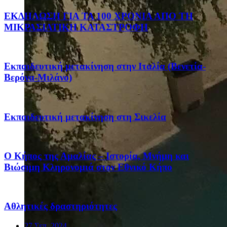
ΕΚΔΗΛΩΣΗ ΓΙΑ ΤΑ 100 ΧΡΟΝΙΑ ΑΠΟ ΤΗ
ΜΙΚΡΑΣΙΑΤΙΚΗ ΚΑΤΑΣΤΡΟΦΗ
Eκπαιδευτική μετακίνηση στην Ιταλία (Βενετία-
Βερόνα-Μιλάνο)
Eκπαιδευτική μετακίνηση στη Σικελία
Ο Κήπος της Αμαλίας – Ιστορία, Μνήμη και
Βιώσιμη Κληρονομιά στον Εθνικό Κήπο
Αθλητικές δραστηριότητες
27 Σεπ, 2024