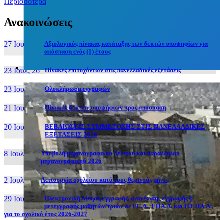
Περισσότερα
Ανακοινώσεις
27 Ιουν, 26
Αξιολογικός πίνακας κατάταξης των δεκτών υποψηφίων για
απόσπαση ενός (1) έτους
23 Ιουλ, 26
Πίνακες επιτυχόντων στις πανελλαδικές εξετάσεις
23 Ιουλ, 26
Ολοκλήρωση εγγραφών
21 Ιουλ, 26
Πίνακας δεκτών υποψήφιων προς απόσπαση
20 Ιουλ, 26
ΒΕΒΑΙΩΣΕΙΣ ΣΥΜΜΕΤΟΧΗΣ ΣΤΙΣ ΠΑΝΕΛΛΑΔΙΚΕΣ
ΕΞΕΤΑΣΕΙΣ 2026
8 Ιουλ, 26
Υποβολή μηχανογραφικού δελτίου και παράλληλου
μηχανογραφικού 2026
2 Ιουλ, 26
Λειτουργία σχολείου κατά τους θερινούς μήνες
29 Ιουν, 26
Ηλεκτρονική Αίτηση εγγραφής, ανανέωσης εγγραφής ή
μετεγγραφής μαθητών/τριών σε ΓΕ.Λ., ΕΠΑ.Λ. και Π.ΕΠΑ.Λ.,
για το σχολικό έτος 2026-2027