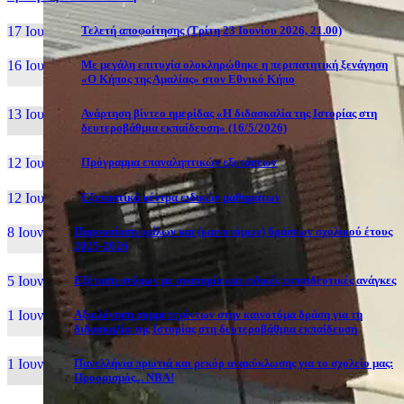
17 Ιουν, 26
Τελετή αποφοίτησης (Τρίτη 23 Ιουνίου 2026, 21.00)
16 Ιουν, 26
Με μεγάλη επιτυχία ολοκληρώθηκε η περιπατητική ξενάγηση
«Ο Κήπος της Αμαλίας» στον Εθνικό Κήπο
13 Ιουν, 26
Ανάρτηση βίντεο ημερίδας «Η διδασκαλία της Ιστορίας στη
δευτεροβάθμια εκπαίδευση» (16/5/2026)
12 Ιουν, 26
Πρόγραμμα επαναληπτικών εξετάσεων
12 Ιουν, 26
Εξεταστικά κέντρα ειδικών μαθημάτων
8 Ιουν, 26
Παρουσίαση ομίλων και (καινοτόμων) δράσεων σχολικού έτους
2025-2026
5 Ιουν, 26
Εξέταση ατόμων με αναπηρία και ειδικές εκπαιδευτικές ανάγκες
1 Ιουν, 26
Αξιολόγηση συμμετεχόντων στην καινοτόμα δράση για τη
διδασκαλία της Ιστορίας στη δευτεροβάθμια εκπαίδευση
1 Ιουν, 26
Πανελλήνια πρωτιά και ρεκόρ ανακύκλωσης για το σχολείο μας:
Προορισμός... NBA!