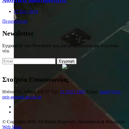
Αθλητικές δραστηριότητες
27 Σεπ, 2024
Περισσότερα
Newsletter
Εγγραφείτε στο Newsletter μας για ανακοινώσεις και τελευταία
νέα.
Εγγραφή
Στοιχεία Επικοινωνίας
Ηπίτου 15, Αθήνα 105 57
Τηλ:
21 0322 1687
Email:
mail@1lyk-
peir-gennad.att.sch.gr
© Copyright 2026. All Rights Reserved. | Κατασκευή & Φιλοξενία
Web Ideas