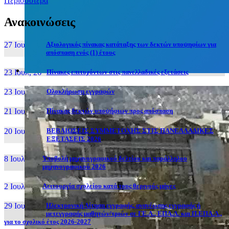
Περισσότερα
Ανακοινώσεις
27 Ιουν, 26
Αξιολογικός πίνακας κατάταξης των δεκτών υποψηφίων για
απόσπαση ενός (1) έτους
23 Ιουλ, 26
Πίνακες επιτυχόντων στις πανελλαδικές εξετάσεις
23 Ιουλ, 26
Ολοκλήρωση εγγραφών
21 Ιουλ, 26
Πίνακας δεκτών υποψήφιων προς απόσπαση
20 Ιουλ, 26
ΒΕΒΑΙΩΣΕΙΣ ΣΥΜΜΕΤΟΧΗΣ ΣΤΙΣ ΠΑΝΕΛΛΑΔΙΚΕΣ
ΕΞΕΤΑΣΕΙΣ 2026
8 Ιουλ, 26
Υποβολή μηχανογραφικού δελτίου και παράλληλου
μηχανογραφικού 2026
2 Ιουλ, 26
Λειτουργία σχολείου κατά τους θερινούς μήνες
29 Ιουν, 26
Ηλεκτρονική Αίτηση εγγραφής, ανανέωσης εγγραφής ή
μετεγγραφής μαθητών/τριών σε ΓΕ.Λ., ΕΠΑ.Λ. και Π.ΕΠΑ.Λ.,
για το σχολικό έτος 2026-2027