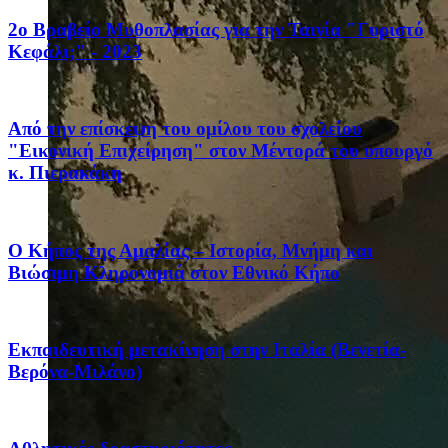
2ο Βραβείο Μυθοπλασίας για την Ταινία "Γυριστό
Κεφάλι;" - 2023
Από την επίσκεψη του ομίλου του σχολείου
"Εικονική Επιχείρηση" στον Μέντορά του υπουργό
κ. Πιερακάκη
Ο Κήπος της Αμαλίας – Ιστορία, Μνήμη και
Βιώσιμη Κληρονομιά στον Εθνικό Κήπο
Eκπαιδευτική μετακίνηση στην Ιταλία (Βενετία-
Βερόνα-Μιλάνο)