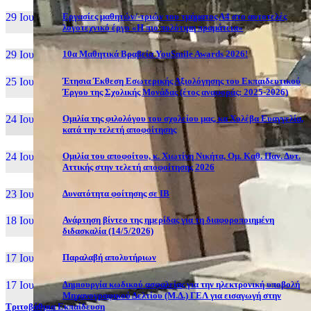
29 Ιουν, 26
Εργασίες μαθητών/-τριών του τμήματος Α4 στο αυτοτελές
λογοτεχνικό έργο «Η πιο πολύτιμη πραμάτεια»
29 Ιουν, 26
10α Μαθητικά Βραβεία YouSmile Awards 2026!
25 Ιουν, 26
Έτησια Έκθεση Εσωτερικής Αξιολόγησης του Εκπαιδευτικού
Έργου της Σχολικής Μονάδας (έτος αναφοράς: 2025-2026)
24 Ιουν, 26
Ομιλία της φιλολόγου του σχολείου μας, κα Χολέβα Ευαγγελία,
κατά την τελετή αποφοίτησης
24 Ιουν, 26
Ομιλία του αποφοίτου, κ. Χιωτίνη Νικήτα, Ομ. Καθ. Παν. Δυτ.
Αττικής στην τελετή αποφοίτησης 2026
23 Ιουν, 26
Δυνατότητα φοίτησης σε ΙΒ
18 Ιουν, 26
Ανάρτηση βίντεο της ημερίδας για τη διαφοροποιημένη
διδασκαλία (14/5/2026)
17 Ιουν, 26
Παραλαβή απολυτήριων
17 Ιουν, 26
Δημιουργία κωδικού ασφαλείας για την ηλεκτρονική υποβολή
Μηχανογραφικού Δελτίου (Μ.Δ.) ΓΕΛ για εισαγωγή στην
Τριτοβάθμια Εκπαίδευση