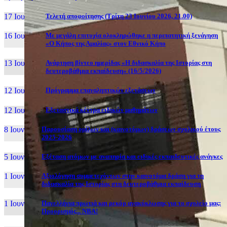
17 Ιουν, 26
Τελετή αποφοίτησης (Τρίτη 23 Ιουνίου 2026, 21.00)
16 Ιουν, 26
Με μεγάλη επιτυχία ολοκληρώθηκε η περιπατητική ξενάγηση
«Ο Κήπος της Αμαλίας» στον Εθνικό Κήπο
13 Ιουν, 26
Ανάρτηση βίντεο ημερίδας «Η διδασκαλία της Ιστορίας στη
δευτεροβάθμια εκπαίδευση» (16/5/2026)
12 Ιουν, 26
Πρόγραμμα επαναληπτικών εξετάσεων
12 Ιουν, 26
Εξεταστικά κέντρα ειδικών μαθημάτων
8 Ιουν, 26
Παρουσίαση ομίλων και (καινοτόμων) δράσεων σχολικού έτους
2025-2026
5 Ιουν, 26
Εξέταση ατόμων με αναπηρία και ειδικές εκπαιδευτικές ανάγκες
1 Ιουν, 26
Αξιολόγηση συμμετεχόντων στην καινοτόμα δράση για τη
διδασκαλία της Ιστορίας στη δευτεροβάθμια εκπαίδευση
1 Ιουν, 26
Πανελλήνια πρωτιά και ρεκόρ ανακύκλωσης για το σχολείο μας:
Προορισμός... NBA!