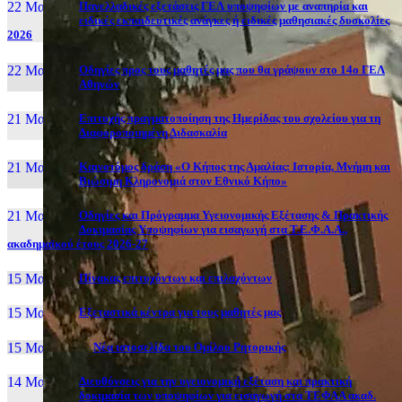
22 Μαι, 26
Πανελλαδικές εξετάσεις ΓΕΛ υποψηφίων με αναπηρία και
ειδικές εκπαιδευτικές ανάγκες ή ειδικές μαθησιακές δυσκολίες
2026
22 Μαι, 26
Οδηγίες προς τους μαθητές μας που θα γράψουν στο 14ο ΓΕΛ
Αθηνών
21 Μαι, 26
Επιτυχής πραγματοποίηση της Ημερίδας του σχολείου για τη
Διαφοροποιημένη Διδασκαλία
21 Μαι, 26
Καινοτόμος δράση «Ο Κήπος της Αμαλίας: Ιστορία, Μνήμη και
Βιώσιμη Κληρονομιά στον Εθνικό Κήπο»
21 Μαι, 26
Οδηγίες και Πρόγραμμα Υγειονομικής Εξέτασης & Πρακτικής
Δοκιμασίας Υποψηφίων για εισαγωγή στα Τ.Ε.Φ.Α.Α.,
ακαδημαϊκού έτους 2026-27
15 Μαι, 26
Πίνακας επιτυχόντων και επιλαχόντων
15 Μαι, 26
Εξεταστικά κέντρα για τους μαθητές μας
15 Μαι, 2026
Νέα ιστοσελίδα του Ομίλου Ρητορικής
14 Μαι, 26
Διευθύνσεις για την υγειονομική εξέταση και πρακτική
δοκιμασία των υποψηφίων για εισαγωγή στα ΤΕΦΑΑ ακαδ.