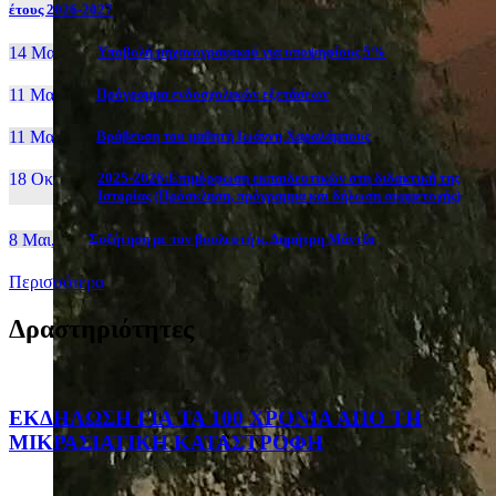
έτους 2026-2027
14 Μαι, 26
Yποβολή μηχανογραφικού για υποψηφίους 5%
11 Μαι, 26
Πρόγραμμα ενδοσχολικών εξετάσεων
11 Μαι, 26
Βράβευση του μαθητή Ιωάννη Χαραλάμπους
18 Οκτ, 25
2025-2026:Επιμόρφωση εκπαιδευτικών στη διδακτική της
Ιστορίας (Πρόσκληση, πρόγραμμα και δήλωση συμμετοχής)
8 Μαι, 26
Συζήτηση με τον βουλευτή κ. Δημήτρη Μάντζο
Περισσότερα
Δραστηριότητες
ΕΚΔΗΛΩΣΗ ΓΙΑ ΤΑ 100 ΧΡΟΝΙΑ ΑΠΟ ΤΗ
ΜΙΚΡΑΣΙΑΤΙΚΗ ΚΑΤΑΣΤΡΟΦΗ