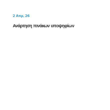
2 Απρ, 26
Ανάρτηση πινάκων υποψηφίων
31 Μαρ, 26
Eπίσκεψη της Ομάδας Προσανατολισμού
Ανθρωπιστικών Σπουδών στο Πάντειο
Πανεπιστήμιο