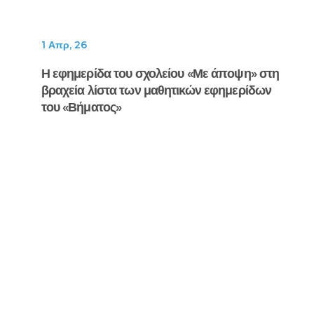
1 Απρ, 26
Η εφημερίδα του σχολείου «Με άποψη» στη
βραχεία λίστα των μαθητικών εφημερίδων
του «Βήματος»
31 Μαρ, 26
Αναφορά του Ιστορικού κ. Λούκου στο
σχολείο μας